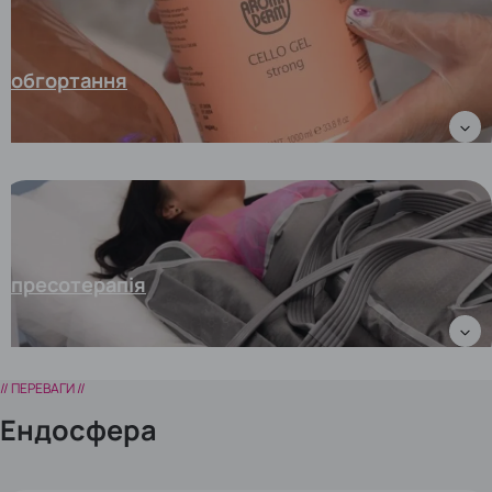
обгортання
пресотерапія
// ПЕРЕВАГИ //
Eндосфера