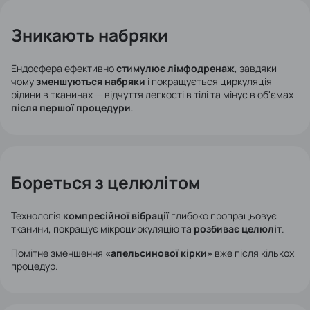
Зникають набряки
Ендосфера ефективно
стимулює лімфодренаж
, завдяки
чому
зменшуються набряки
і покращується циркуляція
рідини в тканинах — відчуття легкості в тілі та мінус в об'ємах
після першої процедури
.
Бореться з целюлітом
Технологія
компресійної вібрації
глибоко пропрацьовує
тканини, покращує мікроциркуляцію та
розбиває целюліт
.
Помітне зменшення
«апельсинової кірки»
вже після кількох
процедур.