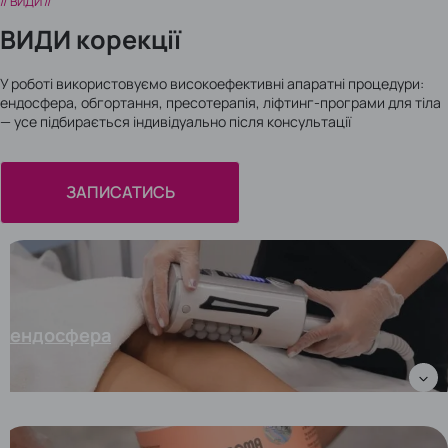
// ВИДИ //
ВИДИ корекції
У роботі використовуємо високоефективні апаратні процедури:
ендосфера, обгортання, пресотерапія, ліфтинг-програми для тіла
— усе підбирається індивідуально після консультації
ЗАПИСАТИСЬ
ендосфера