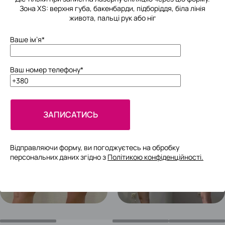
Зона XS: верхня губа, бакенбарди, підборіддя, біла лінія
живота, пальці рук або ніг
// РЕЗУЛЬТАТИ //
ВАШІ РЕЗУЛЬТАТИ ДО & ПІСЛЯ
Ваше ім’я*
Ваш номер телефону*
Відправляючи форму, ви погоджуєтесь на обробку
персональних даних згідно з
Політикою конфіденційності.
Please
leave
this
field
empty.