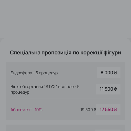
Корекція фігури
На перший сеанс тіло - 40% знижка
960 ₴
Ендосфера - 50 хв
1 600 ₴
На перший сеанс обличчя -30% знижка