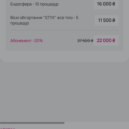
935 ₴
Ендосфера - 30 хв
1 100 ₴
900 ₴
Пресотерапія - 30 хв
1 200 ₴
Пресотерапія - 45 хв
1 900 ₴
Віскі обгортання “STYX” часткове - 60 хв
2 100 ₴
Cello обгортання “STYX” все тіло - 60 хв