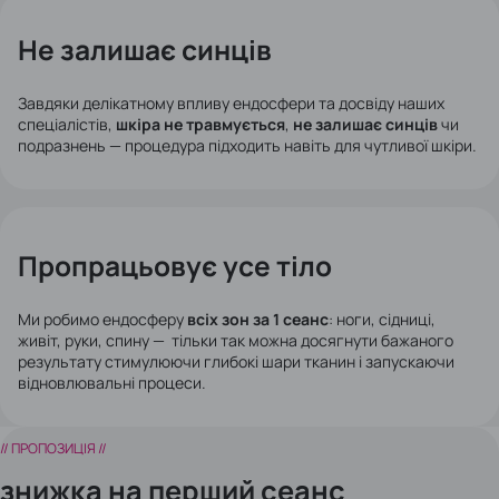
Не залишає синців
Завдяки делікатному впливу ендосфери та досвіду наших
спеціалістів,
шкіра не травмується
,
не залишає синців
чи
подразнень — процедура підходить навіть для чутливої шкіри.
Пропрацьовує усе тіло
Ми робимо ендосферу
всіх зон за 1 сеанс
: ноги, сідниці,
живіт, руки, спину — тільки так можна досягнути бажаного
результату стимулюючи глибокі шари тканин і запускаючи
відновлювальні процеси.
// ПРОПОЗИЦІЯ //
знижка на перший сеанс