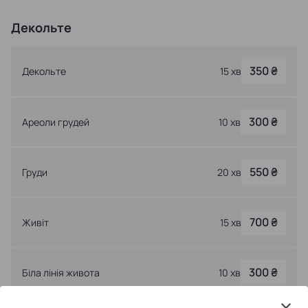
Декольте
350 ₴
Декольте
15 хв
300 ₴
Ареоли грудей
10 хв
550 ₴
Груди
20 хв
700 ₴
Живіт
15 хв
300 ₴
Біла лінія живота
10 хв