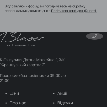
Відправляючи форму, ви погоджуєтесь на обробку
персональних даних згідно з
Політикою конфіденційності.
Please
leave
this
Go to homepage
field
empty.
Київ, вулиця Джона Маккейна, 1, ЖК
"Французький квартал 2"
Працюємо без вихідних - з 09:00 до
21:00
Ціни
Акції
Про нас
Відгуки