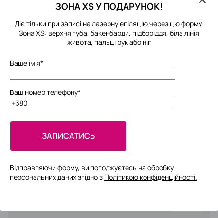
Clos
ЗОНА XS У ПОДАРУНОК!
850 ₴
Спина
30 хв
Діє тільки при записі на лазерну епіляцію через цю форму.
Зона XS: верхня губа, бакенбарди, підборіддя, біла лінія
живота, пальці рук або ніг
550 ₴
Плечі
20 хв
Ваше ім’я*
480 ₴
Поперек
15 хв
Ваш номер телефону*
Бікіні
550 ₴
Бікіні по лінії трусиків
15 хв
Відправляючи форму, ви погоджуєтесь на обробку
персональних даних згідно з
Політикою конфіденційності.
Please
850 ₴
Неглибоке бікіні
20 хв
leave
this