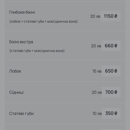
field
empty.
Глибоке бікіні
1150 ₴
20 хв
(лобок + статеві губи + міжсіднична зона)
Бікіні екстра
660 ₴
20 хв
(статеві губи + міжсіднична зона)
650 ₴
Лобок
15 хв
700 ₴
Сідниці
20 хв
350 ₴
Статеві губи
10 хв