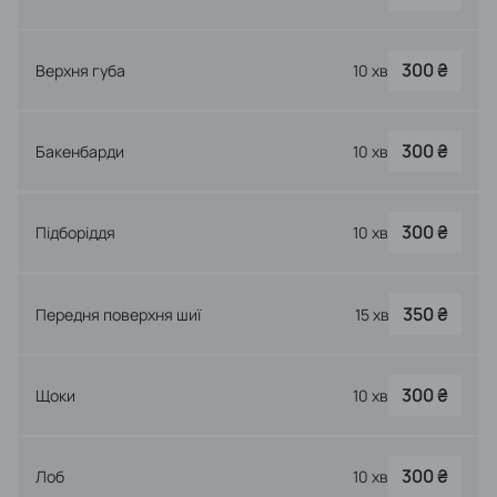
300 ₴
Верхня губа
10 хв
300 ₴
Бакенбарди
10 хв
300 ₴
Підборіддя
10 хв
350 ₴
Передня поверхня шиї
15 хв
300 ₴
Щоки
10 хв
300 ₴
Лоб
10 хв