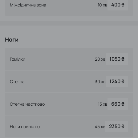
400 ₴
Міжсіднична зона
10 хв
Ноги
1050 ₴
Гомілки
20 хв
1240 ₴
Стегна
30 хв
660 ₴
Стегна частково
15 хв
2350 ₴
Ноги повністю
45 хв