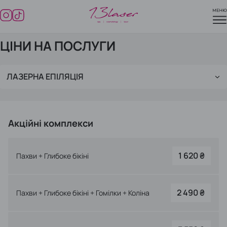
Go to homepage
13laser instagram
13laser tiktok
// ПРАЙС //
M
Акції
ЦІНИ НА ПОСЛУГИ
Послуги
ЛАЗЕРНА ЕПІЛЯЦІЯ
Про нас
Обладнання
Ціни
Акційні комплекси
Контакти
13laser instagram
13laser tiktok
1 620 ₴
Пахви + Глибоке бікіні
2 490 ₴
Пахви + Глибоке бікіні + Гомілки + Коліна