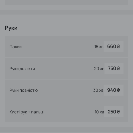
Руки
660 ₴
Пахви
15 хв
750 ₴
Руки до ліктя
20 хв
940 ₴
Руки повністю
30 хв
250 ₴
Кисті рук + пальці
10 хв